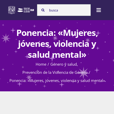
Skip
Search
to
Toggle
for:
content
Naviga
Inicio
Ponencia: «Mujeres,
jóvenes, violencia y
Nosotras
salud mental»
Home
Género y salud
Programas
Prevención de la Violencia de Género
Ponencia: «Mujeres, jóvenes, violencia y salud mental»
Atención de la violencia de género
Cursos