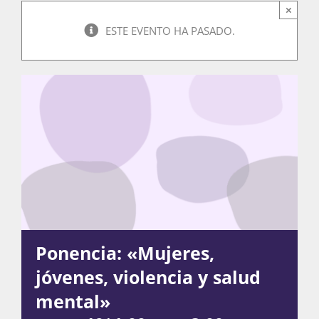
×
ESTE EVENTO HA PASADO.
Actividades
La Boletina
Blog
Recursos
Ponencia: «Mujeres,
jóvenes, violencia y salud
Súmate
mental»