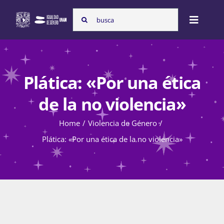
Skip
Search
to
Toggle
for:
content
Naviga
Inicio
Plática: «Por una ética
Nosotras
de la no violencia»
Home
Violencia de Género
Programas
Plática: «Por una ética de la no violencia»
Atención de la violencia de género
Cursos