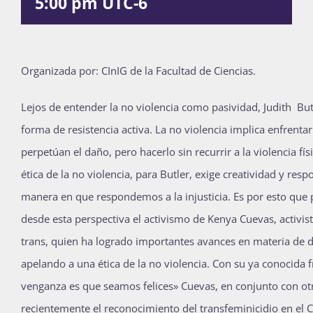
5:00 pm
UTC-6
Publicaciones
Organizada por:
CInIG de la Facultad de Ciencias.
Bienvenida generación 2027-1
Lejos de entender la no violencia como pasividad, Judith Bu
forma de resistencia activa. La no violencia implica enfrentar
perpetúan el daño, pero hacerlo sin recurrir a la violencia fís
ética de la no violencia, para Butler, exige creatividad y resp
manera en que respondemos a la injusticia. Es por esto que
desde esta perspectiva el activismo de Kenya Cuevas, activis
trans, quien ha logrado importantes avances en materia de
apelando a una ética de la no violencia. Con su ya conocida
venganza es que seamos felices» Cuevas, en conjunto con otrx
recientemente el reconocimiento del transfeminicidio en el C