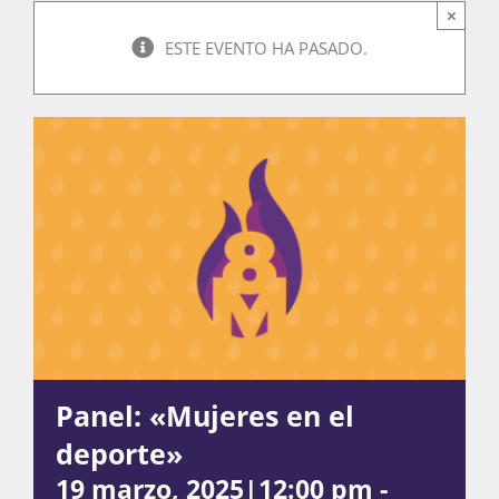
×
ESTE EVENTO HA PASADO.
Actividades
La Boletina
Blog
Recursos
Panel: «Mujeres en el
Súmate
deporte»
19 marzo, 2025|12:00 pm
-