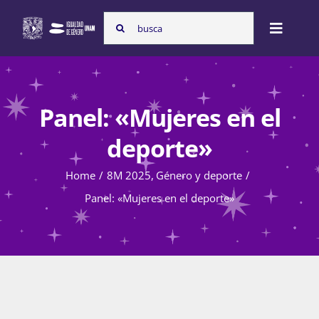
Skip
Search
to
Toggle
for:
content
Naviga
Inicio
Panel: «Mujeres en el
Nosotras
deporte»
Home
8M 2025
Género y deporte
Programas
Panel: «Mujeres en el deporte»
Atención de la violencia de género
Cursos