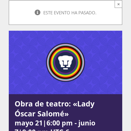
×
ESTE EVENTO HA PASADO.
Actividades
La Boletina
Blog
Recursos
Obra de teatro: «Lady
Óscar Salomé»
Súmate
mayo 21|6:00 pm
-
junio