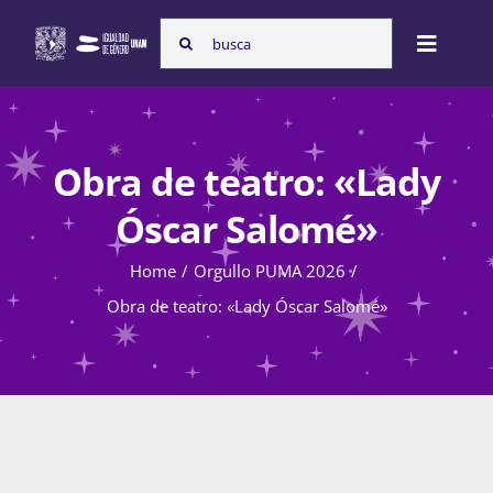
Skip
Search
to
Toggle
for:
content
Naviga
Inicio
Obra de teatro: «Lady
Nosotras
Óscar Salomé»
Home
Orgullo PUMA 2026
Programas
Obra de teatro: «Lady Óscar Salomé»
Atención de la violencia de género
Cursos