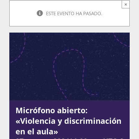
×
ESTE EVENTO HA PASADO.
Actividades
La Boletina
Blog
Recursos
Micrófono abierto:
«Violencia y discriminación
Súmate
en el aula»