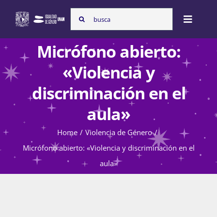
Skip
Search
to
Toggle
for:
content
Naviga
Micrófono abierto:
Inicio
«Violencia y
discriminación en el
Nosotras
aula»
Home
Violencia de Género
Programas
Micrófono abierto: «Violencia y discriminación en el
aula»
Atención de la violencia de género
Cursos