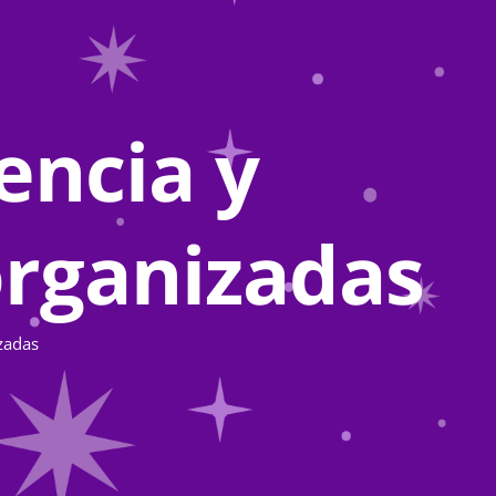
encia y
organizadas
zadas