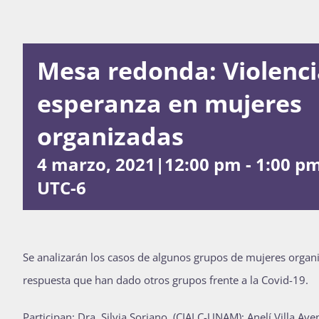
Mesa redonda: Violenci
esperanza en mujeres
organizadas
4 marzo, 2021|12:00 pm
-
1:00 p
UTC-6
Se analizarán los casos de algunos grupos de mujeres organiz
respuesta que han dado otros grupos frente a la Covid-19.
Participan: Dra. Silvia Soriano, (CIALC-UNAM); Anelí Villa Av