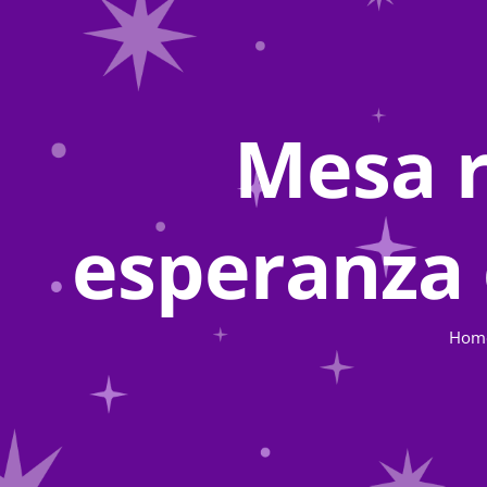
Mesa r
esperanza 
Hom