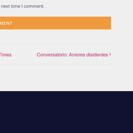
e next time I comment.
 Times
Conversatorio: Amores disidentes