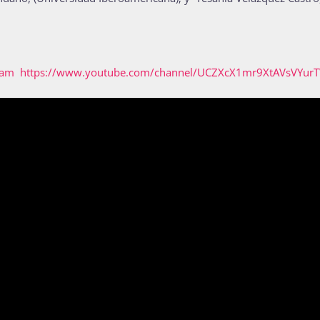
nam
https://www.youtube.com/channel/UCZXcX1mr9XtAVsVYur