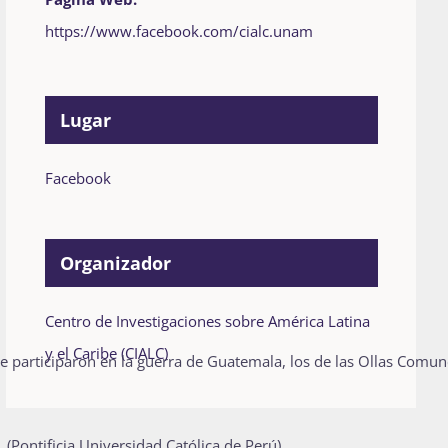
https://www.facebook.com/cialc.unam
Lugar
Facebook
Organizador
Centro de Investigaciones sobre América Latina
y el Caribe (CIALC)
e participaron en la guerra de Guatemala, los de las Ollas Comune
(Pontificia Universidad Católica de Perú).