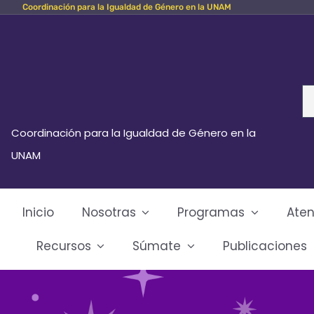
Coordinación para la Igualdad de Género en la UNAM
Skip
to
content
Se
fo
Coordinación para la Igualdad de Género en la
UNAM
Inicio
Nosotras
Programas
Aten
Recursos
Súmate
Publicaciones