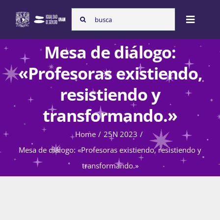
Skip
Search
to
Toggle
for:
content
Naviga
Mesa de diálogo:
Inicio
«Profesoras existiendo,
resistiendo y
Nosotras
transformando.»
Home
25N 2023
Programas
Mesa de diálogo: «Profesoras existiendo, resistiendo y
transformando.»
Atención de la violencia de género
Cursos