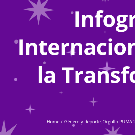
Infog
Internacio
la Transf
Home
Género y deporte
Orgullo PUMA 