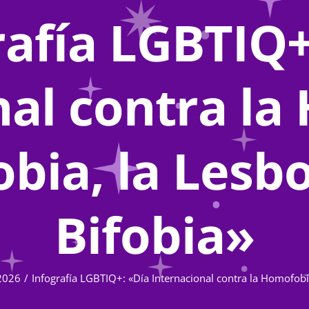
rafía LGBTIQ+
nal contra la
obia, la Lesbo
Bifobia»
2026
Infografía LGBTIQ+: «Día Internacional contra la Homofobia