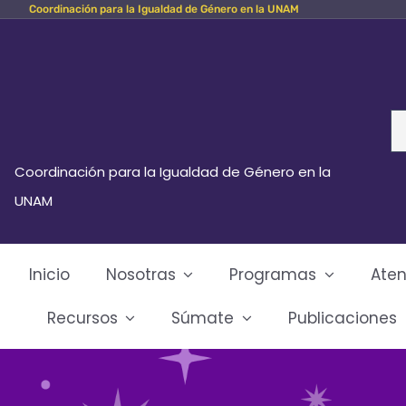
Coordinación para la Igualdad de Género en la UNAM
Skip
to
content
Se
fo
Coordinación para la Igualdad de Género en la
UNAM
Inicio
Nosotras
Programas
Aten
Recursos
Súmate
Publicaciones