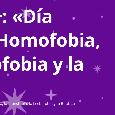
: «Día
 Homofobia,
fobia y la
, la Transfobia, la Lesbofobia y la Bifobia»