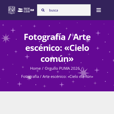
Skip
Search
to
Toggle
for:
content
Naviga
Inicio
Fotografía / Arte
escénico: «Cielo
Nosotras
común»
Home
Orgullo PUMA 2026
Programas
Fotografía / Arte escénico: «Cielo común»
Atención de la violencia de género
Cursos