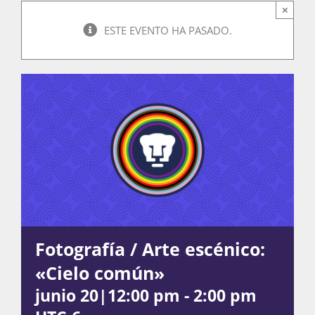
×
ESTE EVENTO HA PASADO.
Actividades
La Boletina
Blog
Recursos
Fotografía / Arte escénico:
«Cielo común»
Súmate
junio 20|12:00 pm
-
2:00 pm