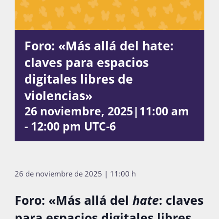
Actividades
Foro: «Más allá del hate:
claves para espacios
La Boletina
digitales libres de
violencias»
26 noviembre, 2025|11:00 am
Blog
-
12:00 pm
UTC-6
Recursos
26 de noviembre de 2025 | 11:00 h
Súmate
Foro: «Más allá del
hate
: claves
para espacios digitales libres