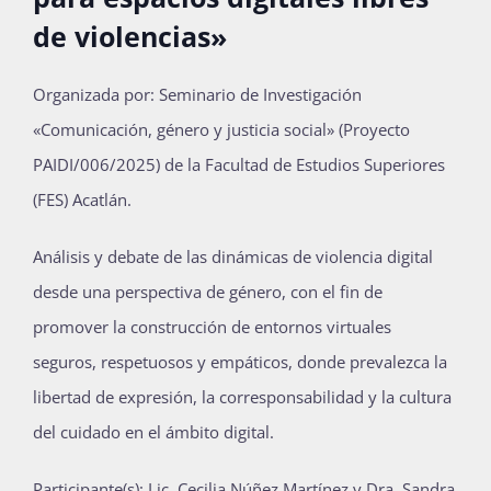
de violencias»
Publicaciones
Organizada por: Seminario de Investigación
Bienvenida generación 2027-1
«Comunicación, género y justicia social» (Proyecto
PAIDI/006/2025) de la Facultad de Estudios Superiores
(FES) Acatlán.
Análisis y debate de las dinámicas de violencia digital
desde una perspectiva de género, con el fin de
promover la construcción de entornos virtuales
seguros, respetuosos y empáticos, donde prevalezca la
libertad de expresión, la corresponsabilidad y la cultura
del cuidado en el ámbito digital.
Participante(s): Lic. Cecilia Núñez Martínez y Dra. Sandra