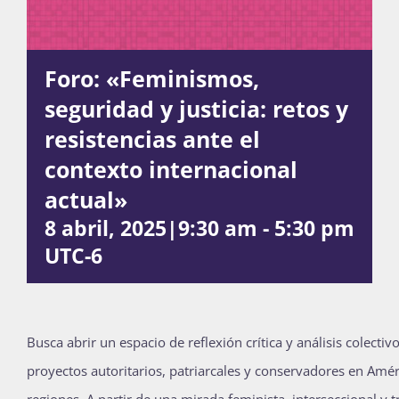
Actividades
Foro: «Feminismos,
seguridad y justicia: retos y
resistencias ante el
La Boletina
contexto internacional
actual»
Blog
8 abril, 2025|9:30 am
-
5:30 pm
UTC-6
Recursos
Busca abrir un espacio de reflexión crítica y análisis colectiv
Súmate
proyectos autoritarios, patriarcales y conservadores en Amér
regiones. A partir de una mirada feminista, interseccional y 