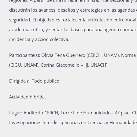
Publicaciones
discutirán los avances, desafíos y estrategias en las agendas d
seguridad. El objetivo es fortalecer la articulación entre mov
academia crítica, y sentar las bases para una agenda compart
Bienvenida generación 2027-1
incidencia y acción colectiva.
Participante(s): Olivia Tena Guerrero (CEIICH, UNAM), Norma
(CIGU, UNAM), Corina Giacomello – IIJ, UNACH)
Dirigida a: Todo público
Actividad híbrida.
Lugar: Auditorio CEIICH, Torre II de Humanidades, 4° piso, C
Investigaciones Interdisciplinarias en Ciencias y Humanidade