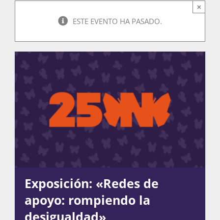
×
ESTE EVENTO HA PASADO.
Actividades
La Boletina
Blog
Recursos
Exposición: «Redes de
Súmate
apoyo: rompiendo la
desigualdad»