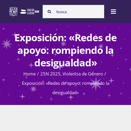
Skip
Search
to
Toggle
for:
content
Naviga
Inicio
Exposición: «Redes de
apoyo: rompiendo la
Nosotras
desigualdad»
Home
25N 2025
Violencia de Género
Programas
Exposición: «Redes de apoyo: rompiendo la
desigualdad»
Atención de la violencia de género
Cursos