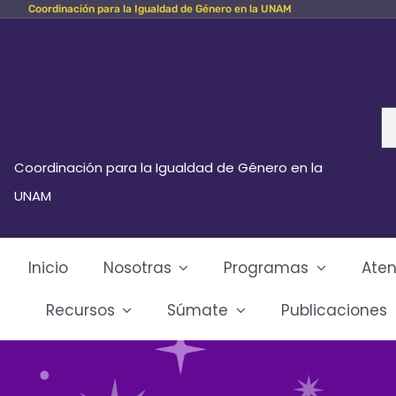
Coordinación para la Igualdad de Género en la UNAM
Skip
to
content
Se
fo
Coordinación para la Igualdad de Género en la
UNAM
Inicio
Nosotras
Programas
Aten
Recursos
Súmate
Publicaciones