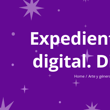
Expedient
digital. 
Home
Arte y géner