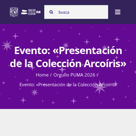
Skip
Search
to
Toggle
for:
content
Naviga
Inicio
Evento: «Presentación
Nosotras
de la Colección Arcoíris»
Home
Orgullo PUMA 2026
Programas
Evento: «Presentación de la Colección Arcoíris»
Atención de la violencia de género
Cursos