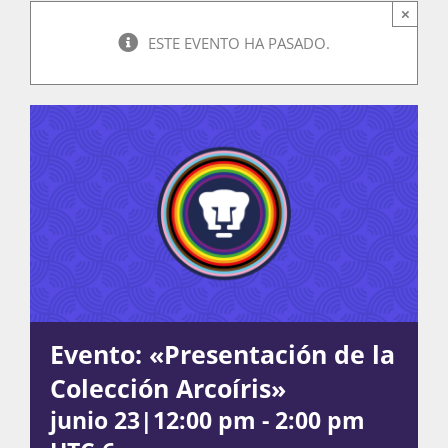
×
ESTE EVENTO HA PASADO.
Actividades
La Boletina
Blog
Recursos
Evento: «Presentación de la
Colección Arcoíris»
Súmate
junio 23|12:00 pm
-
2:00 pm