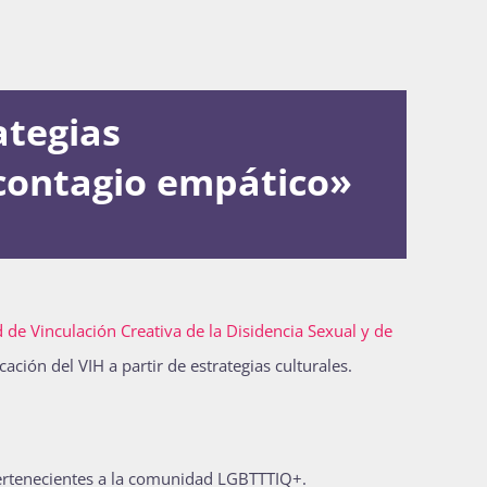
ategias
 contagio empático»
 de Vinculación Creativa de la Disidencia Sexual y de
icación del VIH a partir de estrategias culturales.
ertenecientes a la comunidad LGBTTTIQ+.