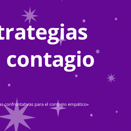
trategias
l contagio
ias confrontativas para el contagio empático»