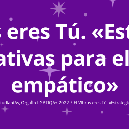
s eres Tú. «Es
tivas para e
empático»
studiantAs
Orgullo LGBTIQA+ 2022
El Vihrus eres Tú. «Estrateg