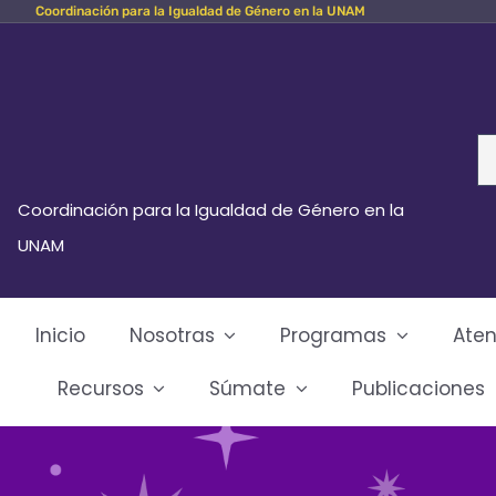
Coordinación para la Igualdad de Género en la UNAM
Skip
to
content
Se
fo
Coordinación para la Igualdad de Género en la
UNAM
Inicio
Nosotras
Programas
Aten
Recursos
Súmate
Publicaciones