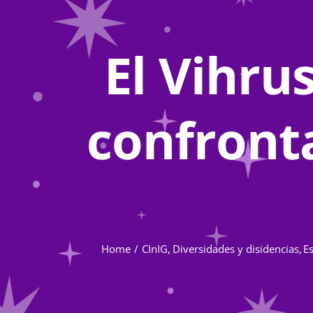
El Vihru
confronta
Home
CInIG
Diversidades y disidencias
E