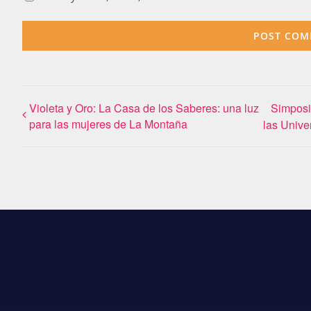
Violeta y Oro: La Casa de los Saberes: una luz
Simposi
para las mujeres de La Montaña
las Unive