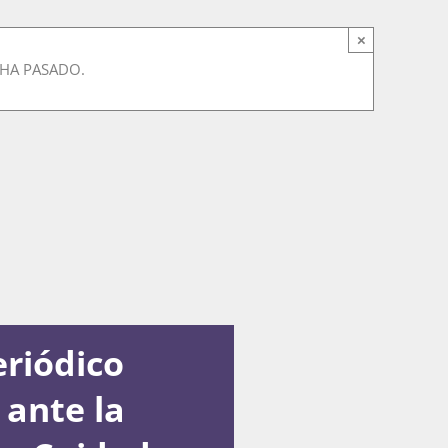
×
 HA PASADO.
eriódico
 ante la