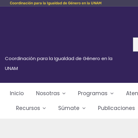
Coordinación para la Igualdad de Género en la UNAM
Skip
to
content
Se
fo
Coordinación para la Igualdad de Género en la
UNAM
Inicio
Nosotras
Programas
Aten
Recursos
Súmate
Publicaciones