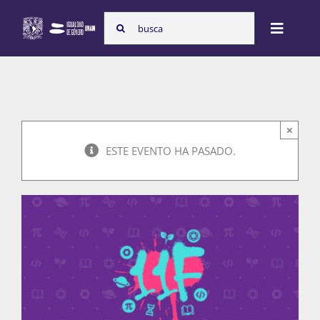
Skip
Search
to
Toggle
for:
content
Naviga
Inicio
×
Nosotras
ESTE EVENTO HA PASADO.
Programas
Atención de la violencia de género
Cursos