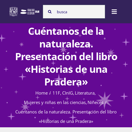
Skip
Search
to
Toggle
for:
content
Naviga
Cuéntanos de la
Inicio
naturaleza.
Presentación del libro
Nosotras
«Historias de una
Pradera»
Programas
Home
11F
CInIG
Literatura
Mujeres y niñas en las ciencias
Niñeces
Atención de la violencia de género
Cuéntanos de la naturaleza. Presentación del libro
«Historias de una Pradera»
Cursos