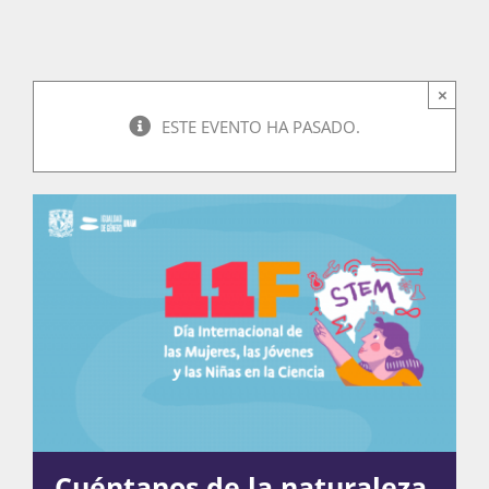
Actividades
×
ESTE EVENTO HA PASADO.
La Boletina
Blog
Recursos
Súmate
Cuéntanos de la naturaleza.