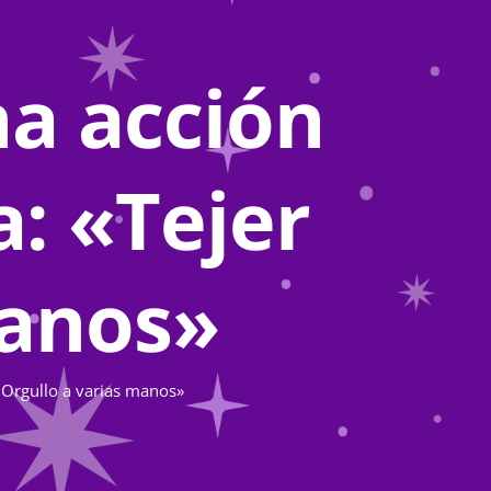
a acción
a: «Tejer
manos»
r Orgullo a varias manos»