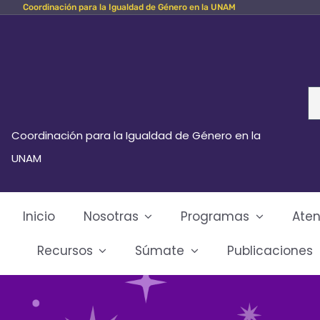
Coordinación para la Igualdad de Género en la UNAM
Skip
to
content
Se
fo
Coordinación para la Igualdad de Género en la
UNAM
Inicio
Nosotras
Programas
Aten
Recursos
Súmate
Publicaciones