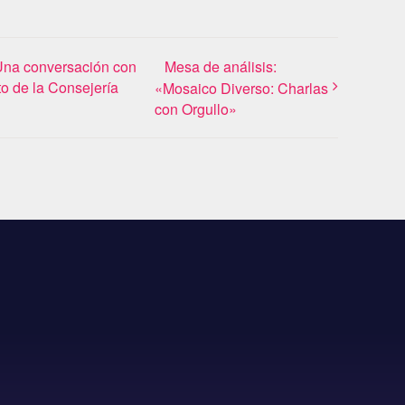
 Una conversación con
Mesa de análisis:
o de la Consejería
«Mosaico Diverso: Charlas
con Orgullo»