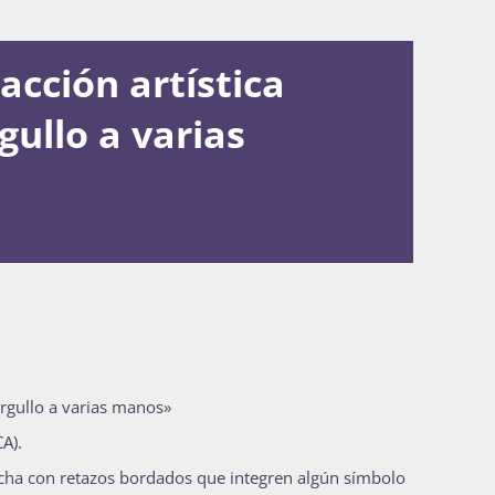
cción artística
gullo a varias
Orgullo a varias manos»
A).
echa con retazos bordados que integren algún símbolo