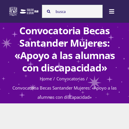
Skip
Search
to
Toggle
for:
content
Naviga
Convocatoria Becas
Inicio
Santander Mujeres:
«Apoyo a las alumnas
Nosotras
con discapacidad»
Home
Convocatorias
Programas
Convocatoria Becas Santander Mujeres: «Apoyo a las
alumnas con discapacidad»
Atención de la violencia de género
Cursos