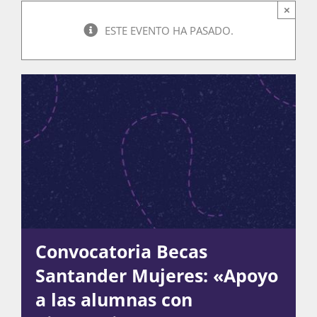
×
ESTE EVENTO HA PASADO.
Actividades
La Boletina
Blog
Recursos
Convocatoria Becas
Santander Mujeres: «Apoyo
Súmate
a las alumnas con