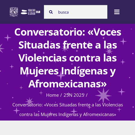
Skip
Search
to
Toggle
for:
content
Naviga
Conversatorio: «Voces
Inicio
Situadas frente a las
Violencias contra las
Nosotras
Mujeres Indígenas y
Afromexicanas»
Programas
Home
25N 2025
Conversatorio: «Voces Situadas frente a las Violencias
Atención de la violencia de género
contra las Mujeres Indígenas y Afromexicanas»
Cursos