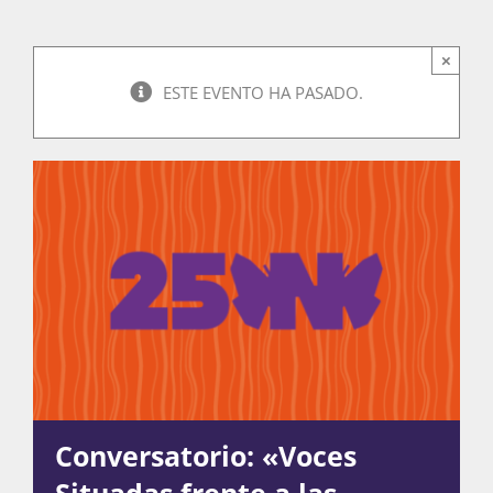
×
Actividades
ESTE EVENTO HA PASADO.
La Boletina
Blog
Recursos
Súmate
Conversatorio: «Voces
Situadas frente a las