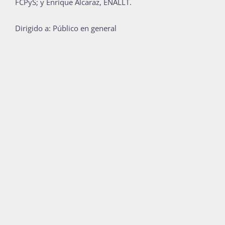
FCPyS; y Enrique Alcaraz, ENALLT.
Publicaciones
Dirigido a: Público en general
Bienvenida generación 2027-1