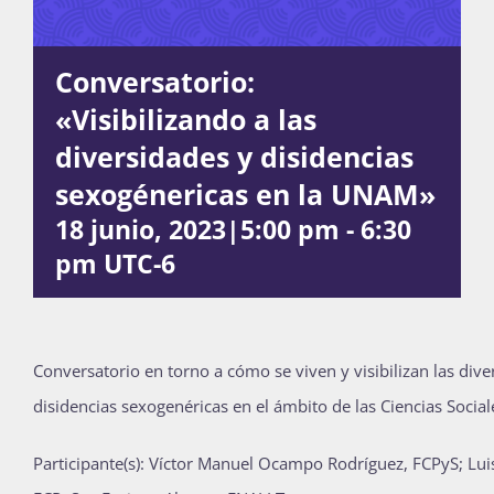
Conversatorio:
Actividades
«Visibilizando a las
diversidades y disidencias
La Boletina
sexogénericas en la UNAM»
18 junio, 2023|5:00 pm
-
6:30
Blog
pm
UTC-6
Recursos
Conversatorio en torno a cómo se viven y visibilizan las dive
disidencias sexogenéricas en el ámbito de las Ciencias Socia
Súmate
Participante(s): Víctor Manuel Ocampo Rodríguez, FCPyS; Lui