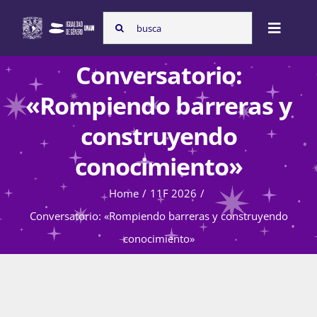
Skip
Search
to
Toggle
for:
content
Naviga
Conversatorio:
Inicio
«Rompiendo barreras y
construyendo
Nosotras
conocimiento»
Home
11F 2026
Programas
Conversatorio: «Rompiendo barreras y construyendo
conocimiento»
Atención de la violencia de género
Cursos