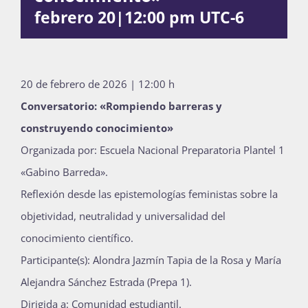
febrero 20|12:00 pm
UTC-6
Publicaciones
Bienvenida generación 2027-1
20 de febrero de 2026 | 12:00 h
Conversatorio: «Rompiendo barreras y
construyendo conocimiento»
Organizada por: Escuela Nacional Preparatoria Plantel 1
«Gabino Barreda».
Reflexión desde las epistemologías feministas sobre la
objetividad, neutralidad y universalidad del
conocimiento científico.
Participante(s): Alondra Jazmín Tapia de la Rosa y María
Alejandra Sánchez Estrada (Prepa 1).
Dirigida a: Comunidad estudiantil.