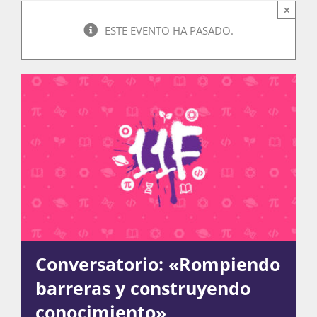
×
ESTE EVENTO HA PASADO.
Actividades
La Boletina
Blog
Recursos
Conversatorio: «Rompiendo
Súmate
barreras y construyendo
conocimiento»