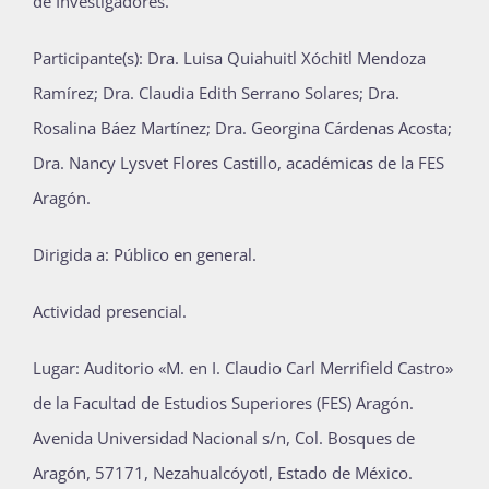
de Investigadores.
Publicaciones
Participante(s): Dra. Luisa Quiahuitl Xóchitl Mendoza
Ramírez; Dra. Claudia Edith Serrano Solares; Dra.
Bienvenida generación 2027-1
Rosalina Báez Martínez; Dra. Georgina Cárdenas Acosta;
Dra. Nancy Lysvet Flores Castillo, académicas de la FES
Aragón.
Dirigida a: Público en general.
Actividad presencial.
Lugar: Auditorio «M. en I. Claudio Carl Merrifield Castro»
de la Facultad de Estudios Superiores (FES) Aragón.
Avenida Universidad Nacional s/n, Col. Bosques de
Aragón, 57171, Nezahualcóyotl, Estado de México.