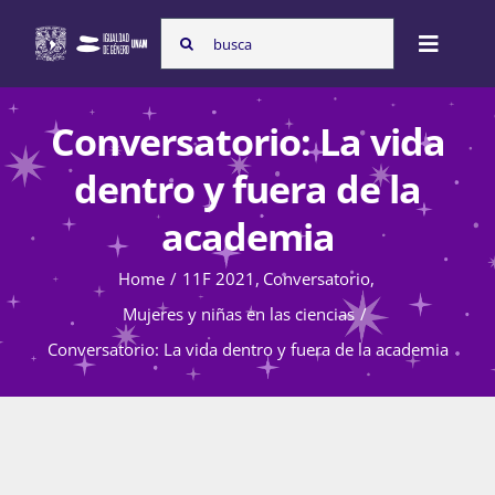
Skip
Search
to
Toggle
for:
content
Naviga
Inicio
Conversatorio: La vida
dentro y fuera de la
Nosotras
academia
Home
11F 2021
Conversatorio
Programas
Mujeres y niñas en las ciencias
Conversatorio: La vida dentro y fuera de la academia
Atención de la violencia de género
Cursos