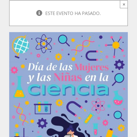
×
ESTE EVENTO HA PASADO.
Actividades
La Boletina
Blog
Recursos
Súmate