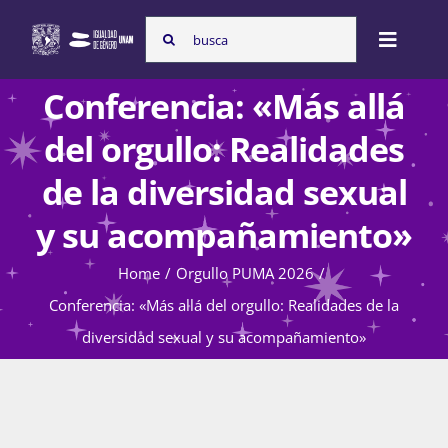
Skip
Search
to
Toggle
for:
content
Naviga
Conferencia: «Más allá
Inicio
del orgullo: Realidades
de la diversidad sexual
Nosotras
y su acompañamiento»
Home
Orgullo PUMA 2026
Programas
Conferencia: «Más allá del orgullo: Realidades de la
diversidad sexual y su acompañamiento»
Atención de la violencia de género
Cursos