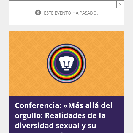
×
ESTE EVENTO HA PASADO.
Actividades
La Boletina
Blog
Recursos
Conferencia: «Más allá del
orgullo: Realidades de la
Súmate
diversidad sexual y su