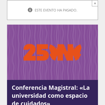
×
ESTE EVENTO HA PASADO.
Actividades
La Boletina
Blog
Recursos
Conferencia Magistral: «La
Súmate
universidad como espacio
de cuidados»