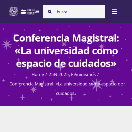
Skip
Search
to
Toggle
for:
content
Naviga
Inicio
Conferencia Magistral:
«La universidad como
Nosotras
espacio de cuidados»
Home
25N 2025
Feminismos
Programas
Conferencia Magistral: «La universidad como espacio de
cuidados»
Atención de la violencia de género
Cursos