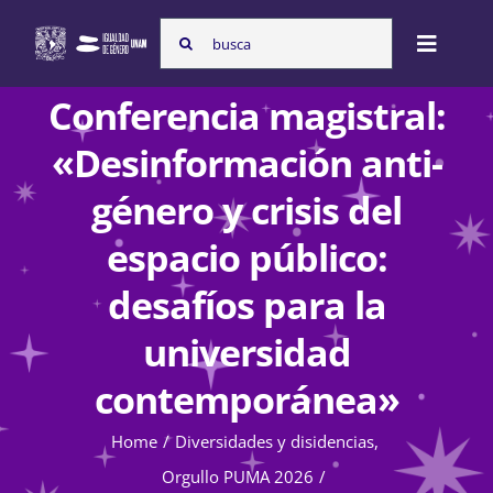
Skip
Search
to
Toggle
for:
content
Naviga
Conferencia magistral:
Inicio
«Desinformación anti-
género y crisis del
Nosotras
espacio público:
desafíos para la
Programas
universidad
contemporánea»
Atención de la violencia de género
Home
Diversidades y disidencias
Orgullo PUMA 2026
Cursos