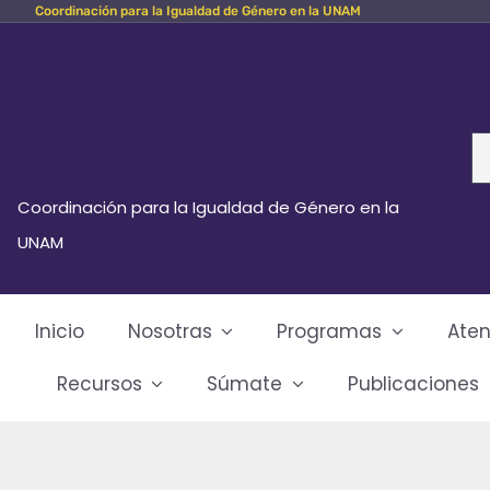
Coordinación para la Igualdad de Género en la UNAM
Skip
to
content
Se
fo
Coordinación para la Igualdad de Género en la
UNAM
Inicio
Nosotras
Programas
Aten
Recursos
Súmate
Publicaciones