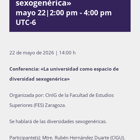
sexogenérica»
Publicaciones
mayo 22|2:00 pm
-
4:00 pm
UTC-6
Bienvenida generación 2027-1
22 de mayo de 2026 | 14:00 h
Conferencia: «La universidad como espacio de
diversidad sexogenérica»
Organizada por: CInIG de la Facultad de Estudios
Superiores (FES) Zaragoza.
Se hablará de las diversidades sexogenéricas.
Participante(s): Mtre. Rubén Hernández Duarte (CIGU).