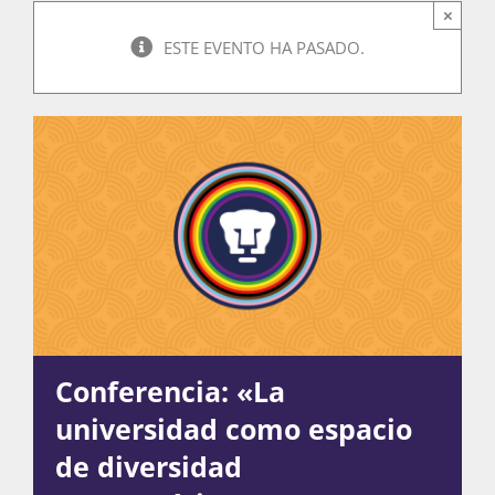
×
ESTE EVENTO HA PASADO.
Actividades
La Boletina
Blog
Recursos
Conferencia: «La
universidad como espacio
Súmate
de diversidad