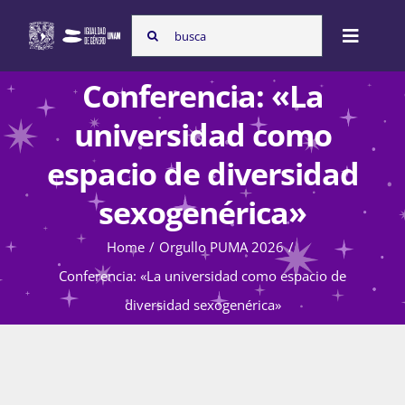
Skip
Search
to
Toggle
for:
content
Naviga
Conferencia: «La
Inicio
universidad como
espacio de diversidad
Nosotras
sexogenérica»
Home
Orgullo PUMA 2026
Programas
Conferencia: «La universidad como espacio de
diversidad sexogenérica»
Atención de la violencia de género
Cursos