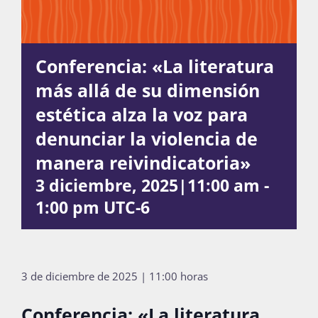
Actividades
Conferencia: «La literatura
más allá de su dimensión
La Boletina
estética alza la voz para
denunciar la violencia de
manera reivindicatoria»
Blog
3 diciembre, 2025|11:00 am
-
1:00 pm
UTC-6
Recursos
3 de diciembre de 2025 | 11:00 horas
Súmate
Conferencia: «La literatura