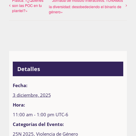
Plática: «¿Quiénes
Jornada de módulo interactivos: «UNAMos
son las POC en tu
la diversidad: desobedeciendo el binario de
plantel?»
género»
Detalles
Fecha:
3 diciembre, 2025
Hora:
11:00 am - 1:00 pm
UTC-6
Categorías del Evento:
25N 2025
,
Violencia de Género