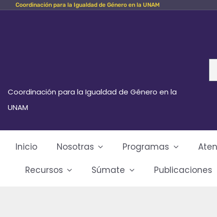
Coordinación para la Igualdad de Género en la UNAM
Skip
to
content
Se
fo
Coordinación para la Igualdad de Género en la
UNAM
Inicio
Nosotras
Programas
Aten
Recursos
Súmate
Publicaciones