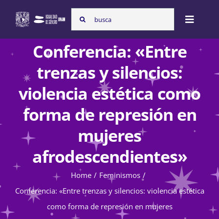
Skip
Search
to
Toggle
for:
content
Naviga
Conferencia: «Entre
Inicio
trenzas y silencios:
violencia estética como
Nosotras
forma de represión en
mujeres
Programas
afrodescendientes»
Atención de la violencia de género
Home
Feminismos
Conferencia: «Entre trenzas y silencios: violencia estética
como forma de represión en mujeres
Cursos