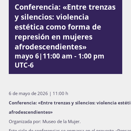
Conferencia: «Entre trenzas
Publicaciones
y silencios: violencia
estética como forma de
Bienvenida generación 2027-1
represión en mujeres
afrodescendientes»
mayo 6|11:00 am
-
1:00 pm
UTC-6
6 de mayo de 2026 | 11:00 h
Conferencia: «Entre trenzas y silencios: violencia est
afrodescendientes»
Organizada por: Museo de la Mujer.
Este ciclo de conferencias se enmarca en el proyecto «Pensam