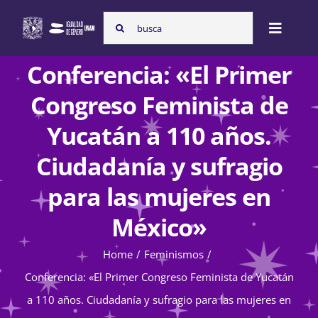
Skip
Search
to
Toggle
for:
content
Naviga
Conferencia: «El Primer
Inicio
Congreso Feminista de
Yucatán a 110 años.
Nosotras
Ciudadanía y sufragio
para las mujeres en
Programas
México»
Atención de la violencia de género
Home
Feminismos
Conferencia: «El Primer Congreso Feminista de Yucatán
a 110 años. Ciudadanía y sufragio para las mujeres en
Cursos