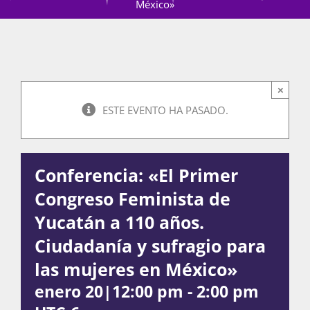
México»
Actividades
×
La Boletina
ESTE EVENTO HA PASADO.
Blog
Conferencia: «El Primer
Congreso Feminista de
Recursos
Yucatán a 110 años.
Ciudadanía y sufragio para
las mujeres en México»
Súmate
enero 20|12:00 pm
-
2:00 pm