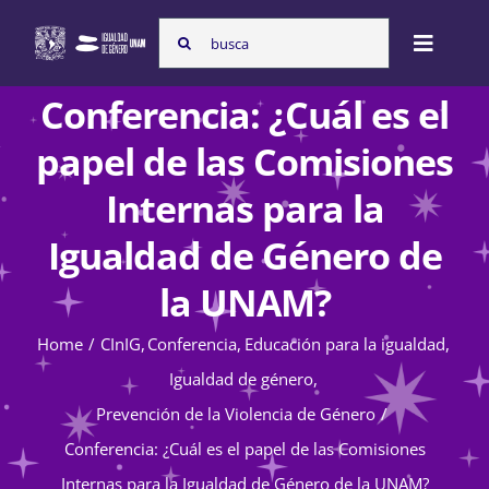
Skip
Search
to
Toggle
for:
content
Naviga
Conferencia: ¿Cuál es el
Inicio
papel de las Comisiones
Internas para la
Nosotras
Igualdad de Género de
la UNAM?
Programas
Home
CInIG
Conferencia
Educación para la igualdad
Igualdad de género
Atención de la violencia de género
Prevención de la Violencia de Género
Conferencia: ¿Cuál es el papel de las Comisiones
Cursos
Internas para la Igualdad de Género de la UNAM?