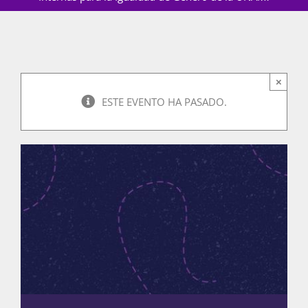
Actividades
×
ESTE EVENTO HA PASADO.
La Boletina
Blog
Recursos
Súmate