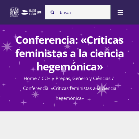
Skip
Search
to
Toggle
for:
content
Naviga
Inicio
Conferencia: «Críticas
feministas a la ciencia
Nosotras
hegemónica»
Home
CCH y Prepas
Genero y Ciencias
Programas
Conferencia: «Críticas feministas a la ciencia
hegemónica»
Atención de la violencia de género
Cursos