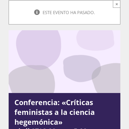
×
ESTE EVENTO HA PASADO.
Actividades
La Boletina
Blog
Recursos
Conferencia: «Críticas
feministas a la ciencia
Súmate
hegemónica»