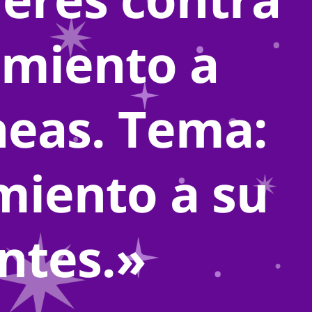
camiento a
neas. Tema:
miento a su
antes.»