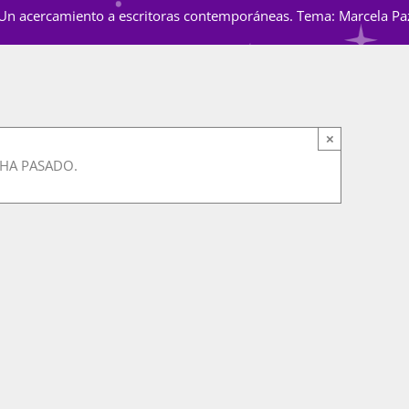
”. Un acercamiento a escritoras contemporáneas. Tema: Marcela Paz
×
 HA PASADO.