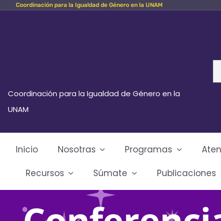
Coordinación para la Igualdad de Género en la UNAM
Skip
to
content
Se
fo
Coordinación para la Igualdad de Género en la
UNAM
Inicio
Nosotras
Programas
Aten
Recursos
Súmate
Publicaciones
Conferencia