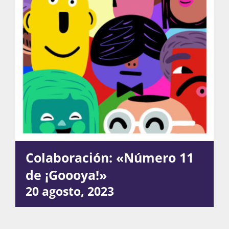
Actividades
La Boletina
Blog
Colaboración: «Número 11
Recursos
de ¡Goooya!»
20 agosto, 2023
Súmate