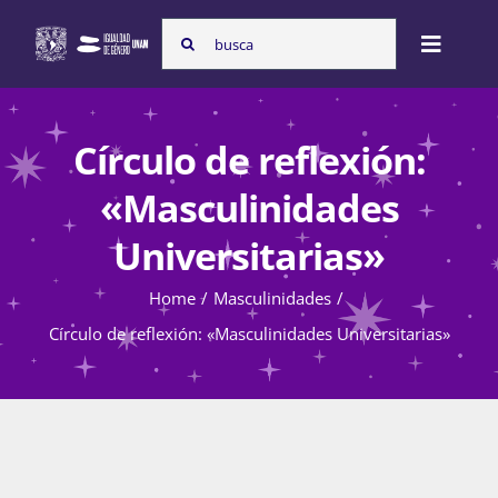
Skip
Search
to
Toggle
for:
content
Naviga
Inicio
Círculo de reflexión:
«Masculinidades
Nosotras
Universitarias»
Home
Masculinidades
Programas
Círculo de reflexión: «Masculinidades Universitarias»
Atención de la violencia de género
Cursos