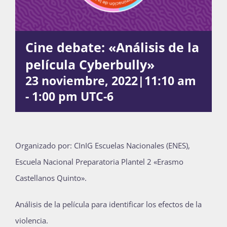
Actividades
Cine debate: «Análisis de la
película Cyberbully»
La Boletina
23 noviembre, 2022|11:10 am
-
1:00 pm
UTC-6
Blog
Organizado por: CInIG Escuelas Nacionales (ENES),
Recursos
Escuela Nacional Preparatoria Plantel 2 «Erasmo
Castellanos Quinto».
Súmate
Análisis de la película para identificar los efectos de la
violencia.