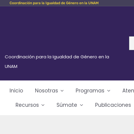
Coordinación para la Igualdad de Género en la UNAM
Skip
to
content
Se
fo
Coordinación para la Igualdad de Género en la
UNAM
Inicio
Nosotras
Programas
Aten
Recursos
Súmate
Publicaciones