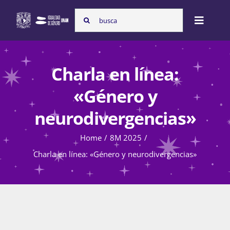
Skip
Search
to
Toggle
for:
content
Naviga
Inicio
Charla en línea:
«Género y
Nosotras
neurodivergencias»
Home
8M 2025
Programas
Charla en línea: «Género y neurodivergencias»
Atención de la violencia de género
Cursos