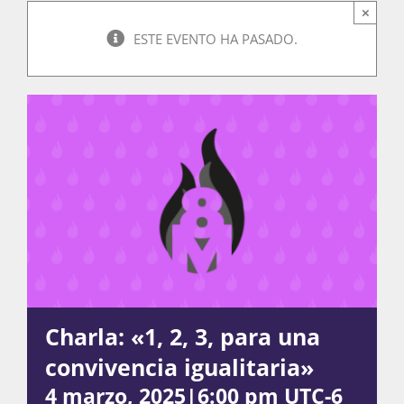
×
ESTE EVENTO HA PASADO.
Actividades
La Boletina
Blog
Recursos
Charla: «1, 2, 3, para una
Súmate
convivencia igualitaria»
4 marzo, 2025|6:00 pm
UTC-6