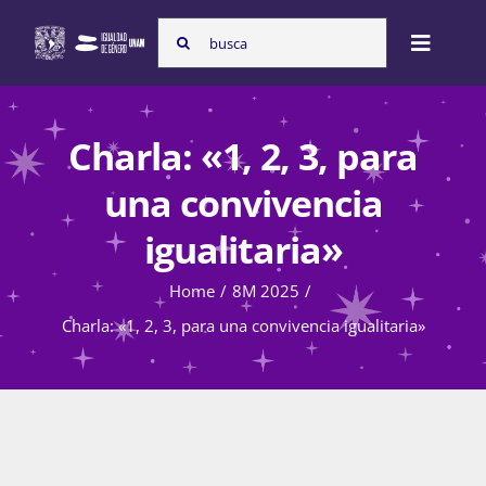
Skip
Search
to
Toggle
for:
content
Naviga
Inicio
Charla: «1, 2, 3, para
una convivencia
Nosotras
igualitaria»
Home
8M 2025
Programas
Charla: «1, 2, 3, para una convivencia igualitaria»
Atención de la violencia de género
Cursos