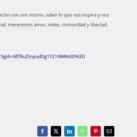
lación con unx mismx, saber lo que nos inspira y nos
idad, merecemos amor, redes, comunidad y libertad.
p9/?igsh=MTBuZmpudDg1Y21iMA%3D%3D
Facebook
X
LinkedIn
WhatsApp
Pinterest
Email