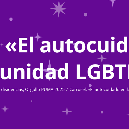
 «El autocui
unidad LGBT
 disidencias
Orgullo PUMA 2025
Carrusel: «El autocuidado en