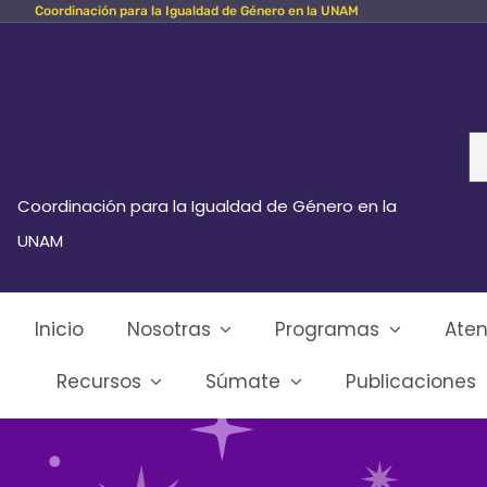
Coordinación para la Igualdad de Género en la UNAM
Skip
to
content
Se
fo
Coordinación para la Igualdad de Género en la
UNAM
Inicio
Nosotras
Programas
Aten
Recursos
Súmate
Publicaciones