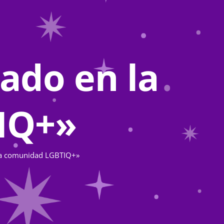
dado en la
IQ+»
 la comunidad LGBTIQ+»