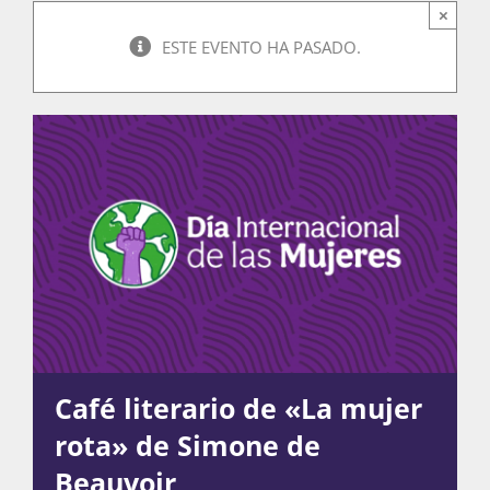
×
ESTE EVENTO HA PASADO.
Actividades
La Boletina
Blog
Recursos
Café literario de «La mujer
Súmate
rota» de Simone de
Beauvoir