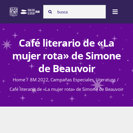
Skip
Search
to
Toggle
for:
content
Naviga
Inicio
Café literario de «La
mujer rota» de Simone
Nosotras
de Beauvoir
Home
8M 2022
Campañas Especiales
Literatura
Programas
Café literario de «La mujer rota» de Simone de Beauvoir
Atención de la violencia de género
Cursos