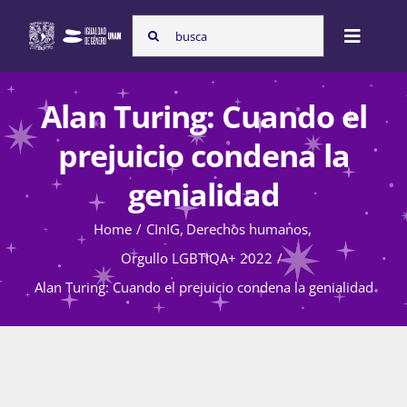
Skip
Search
to
Toggle
for:
content
Naviga
Inicio
Alan Turing: Cuando el
prejuicio condena la
Nosotras
genialidad
Home
CInIG
Derechos humanos
Programas
Orgullo LGBTIQA+ 2022
Alan Turing: Cuando el prejuicio condena la genialidad
Atención de la violencia de género
Cursos