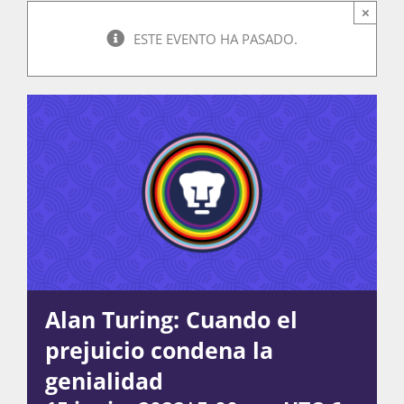
×
ESTE EVENTO HA PASADO.
Actividades
La Boletina
Blog
Recursos
Alan Turing: Cuando el
prejuicio condena la
Súmate
genialidad