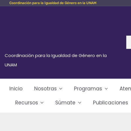
Coordinación para la Igualdad de Género en la UNAM
Skip
to
content
Se
fo
Coordinación para la Igualdad de Género en la
UNAM
Inicio
Nosotras
Programas
Aten
Recursos
Súmate
Publicaciones