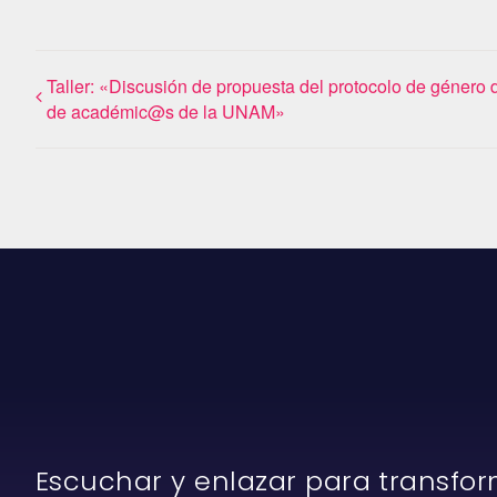
Taller: «Discusión de propuesta del protocolo de género 
de académic@s de la UNAM»
Escuchar y enlazar para transfo