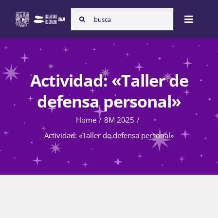
Skip
Search
to
Toggle
for:
content
Naviga
Inicio
Actividad: «Taller de
Nosotras
defensa personal»
Home
8M 2025
Programas
Actividad: «Taller de defensa personal»
Atención de la violencia de género
Cursos