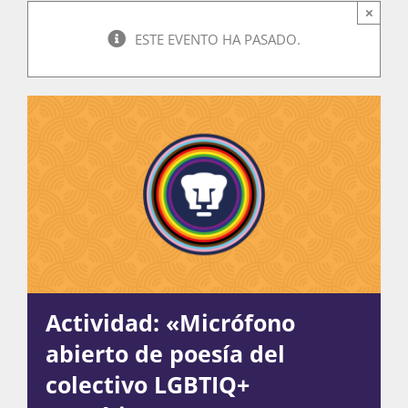
×
ESTE EVENTO HA PASADO.
Actividades
La Boletina
Blog
Recursos
Actividad: «Micrófono
abierto de poesía del
Súmate
colectivo LGBTIQ+