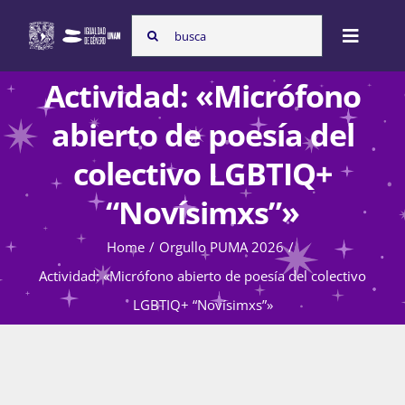
Skip
Search
to
Toggle
for:
content
Naviga
Actividad: «Micrófono
Inicio
abierto de poesía del
colectivo LGBTIQ+
Nosotras
“Novísimxs”»
Home
Orgullo PUMA 2026
Programas
Actividad: «Micrófono abierto de poesía del colectivo
LGBTIQ+ “Novísimxs”»
Atención de la violencia de género
Cursos