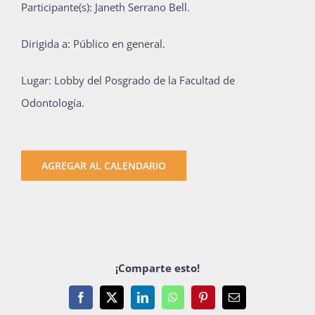
Participante(s):
Janeth Serrano Bell
.
Publicaciones
Dirigida a: Público en general.
Bienvenida generación 2027-1
Lugar:
Lobby del Posgrado de la Facultad de
Odontología.
AGREGAR AL CALENDARIO
¡Comparte esto!
Facebook
X
LinkedIn
WhatsApp
Pinterest
Email